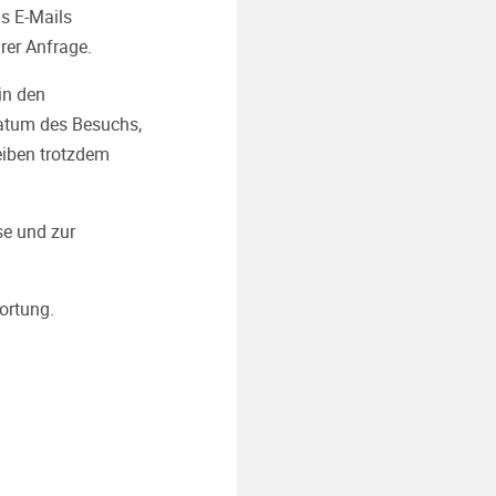
ns E-Mails
rer Anfrage.
in den
Datum des Besuchs,
leiben trotzdem
se und zur
ortung.