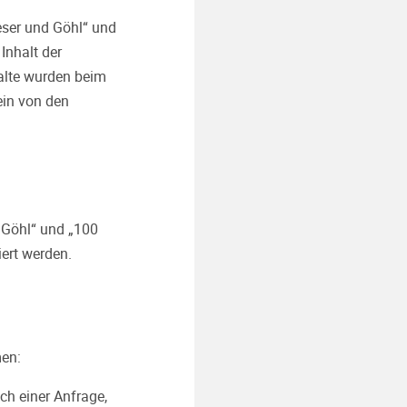
eser und Göhl“ und
Inhalt der
halte wurden beim
ein von den
 Göhl“ und „100
iert werden.
men:
ch einer Anfrage,