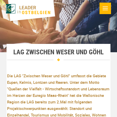
LAG ZWISCHEN WESER UND GÖHL
Die LAG "Zwischen Weser und Göhl" umfasst die Gebiete
Eupen, Kelmis, Lontzen und Raeren. Unter dem Motto
"Quellen der Vielfalt - Wirtschaftsstandort und Lebensraum
im Herzen der Euregio Maas-Rhein" hat die Wallonische
Region die LAG bereits zum 2.Mal mit folgenden
Projektschwerpunkten ausgewählt: Standort und
Einzelhandel, Tourismus und Mobilität, Soziales, Wohnen