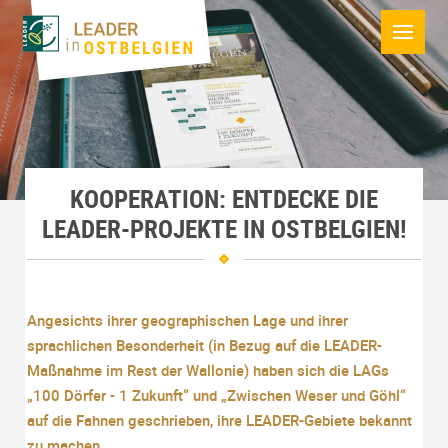
KOOPERATION: ENTDECKE DIE
LEADER-PROJEKTE IN OSTBELGIEN!
Angesichts ihrer geographischen Lage und ihrer
sprachlichen Besonderheit (in Bezug auf die LEADER-
Maßnahme im Rest der Wallonie) haben sich die LAGs
„100 Dörfer - 1 Zukunft“ und „Zwischen Weser und Göhl“
auf die Fahnen geschrieben, ihre LEADER-Gebiete bekannt
zu machen.