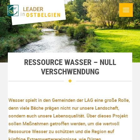
RESSOURCE WASSER – NULL
VERSCHWENDUNG
Wasser spielt in den Gemeinden der LAG eine große Rolle,
denn viele Bäche prägen nicht nur unsere Landschaft,
sondern auch unsere Lebensqualität. Über dieses Projekt
sollen Maßnahmen getroffen werden, um die wertvoll
Ressource Wasser zu schützen und die Region auf
künftige Extremwetterereignisse, wie Dürren,