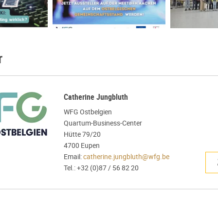
r
Catherine Jungbluth
WFG Ostbelgien
Quartum-Business-Center
Hütte 79/20
4700 Eupen
Email:
catherine.jungbluth@wfg.be
Tel.: +32 (0)87 / 56 82 20