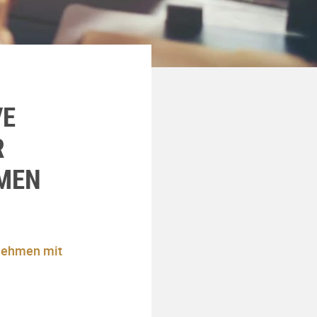
VE
R
MEN
rnehmen mit