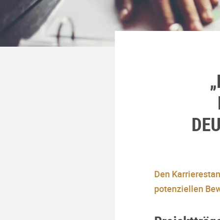
„
DE
Den Karrieresta
potenziellen Bew