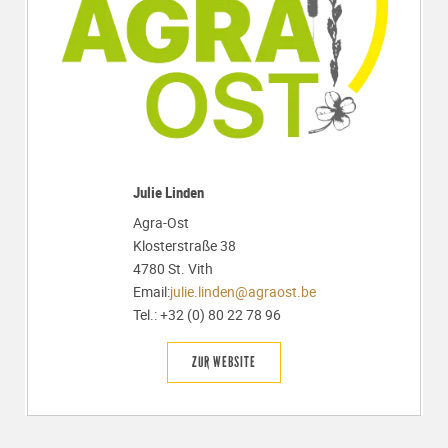
Julie Linden
Agra-Ost
Klosterstraße 38
4780 St. Vith
Email:
julie.linden
@agraost.be
Tel.: +32 (0)
80
22 78 96
ZUR WEBSITE