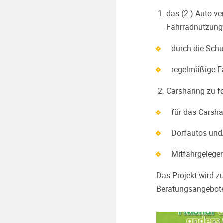
das (2.) Auto ve
Fahrradnutzung
durch die Schu
regelmäßige F
Carsharing zu f
für das Carshar
Dorfautos und/
Mitfahrgelegen
Das Projekt wird z
Beratungsangeboten