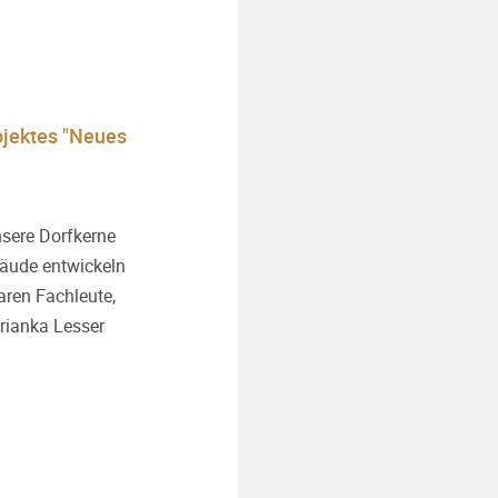
ojektes "Neues
sere Dorfkerne
bäude entwickeln
aren Fachleute,
arianka Lesser