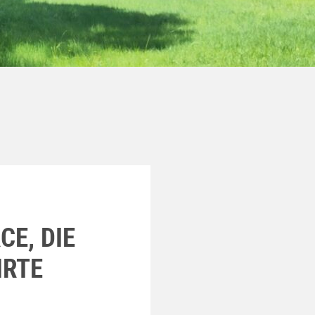
E, DIE
HRTE