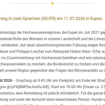
ung in zwei Sprachen (DE/FR) am 11.07.2026 in Eupen.
Jahrestags der Hochwasserereignisse, die Eupen im Juli 2021 ge
edeutende Rolle des Wassers in unserer Landschaft und die Lösun
zu entdecken. Auf einer abwechslungsreichen Führung zeigen I
Weser und Philippe Laschet vom Naturpark Hohes Venn–Eifel, w
n im Zusammenhang mit Hochwasser bestehen und wie naturn
chwasserrisiken zu mindern, die Biodiversität zu fördern und die
eit unserer Region gegenüber den Folgen des Klimawandels zu s
li 2026
– Empfang ab 9.45 Uhr am Parkplatz am Ende der Straß
p.goo.gl/pYXj8MPbeJsaVuJb8
), Start um 10.00 Uhr (Dauer ca. 2 
ostenlos, eine Anmeldung ist jedoch erforderlich. Für die ganze 
eitung und unter der Aufsicht einer erwachsenen Person. Hunde s