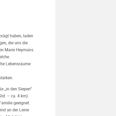
prägt haben, laden
gen, die uns die
hnen Marie Heymans
elche
ahe Lebensräume
tärken.
e „in den Siepen“
Std. – ca. 4 km).
Familie geeignet.
ind an der Leine