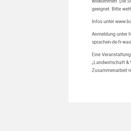
willkommen. Die St
geeignet. Bitte we
Infos unter
www.bo
Anmeldung unter f
sprachen-de-fr-was
Eine Veranstaltun
„
Landwirtschaft &
Zusammenarbeit mi