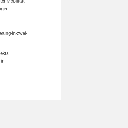
er Mobilität
ngen.
rung-in-zwei-
ekts
 in