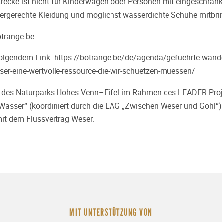
recke ist nicht für Kinderwagen oder Personen mit eingeschränkt
ttergerechte Kleidung und möglichst wasserdichte Schuhe mitbri
trange.be
olgendem Link:
https://botrange.be/de/agenda/gefuehrte-wande
ser-eine-wertvolle-ressource-die-wir-schuetzen-muessen/
g des Naturparks Hohes Venn–Eifel im Rahmen des LEADER-Proj
 Wasser“
(koordiniert durch die LAG „Zwischen Weser und Göhl“)
t dem Flussvertrag Weser.
MIT UNTERSTÜTZUNG VON