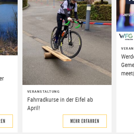
VERAN
Werde
Geme
meet
er
VERANSTALTUNG
Fahrradkurse in der Eifel ab
April!
REN
MEHR ERFAHREN