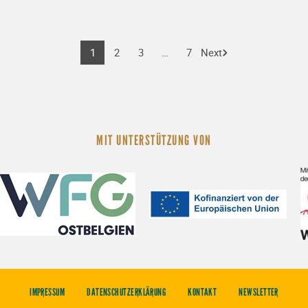
Page
1
Page
2
Page
3
…
Page
7
Next
MIT UNTERSTÜTZUNG VON
IMPRESSUM
DATENSCHUTZERKLÄRUNG
KONTAKT
NEWSLETTER