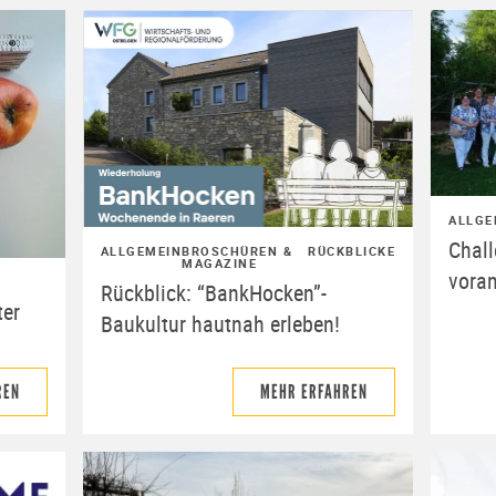
ALLGE
Chal
ALLGEMEIN
BROSCHÜREN &
RÜCKBLICKE
MAGAZINE
voran
Rückblick: “BankHocken”-
ter
Baukultur hautnah erleben!
REN
MEHR ERFAHREN